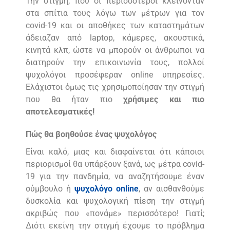
Την στιγμή, που οι περισσότεροι κλείνονταν
στα σπίτια τους λόγω των μέτρων για τον
covid-19 και οι αποθήκες των καταστημάτων
άδειαζαν από laptop, κάμερες, ακουστικά,
κινητά κλπ, ώστε να μπορούν οι άνθρωποι να
διατηρούν την επικοινωνία τους, πολλοί
ψυχολόγοι προσέφεραν online υπηρεσίες.
Ελάχιστοι όμως τις χρησιμοποίησαν την στιγμή
που θα ήταν πιο
χρήσιμες και πιο
αποτελεσματικές!
Πώς θα βοηθούσε ένας ψυχολόγος
Είναι καλό, μιας και διαφαίνεται ότι κάποιοι
περιορισμοί θα υπάρξουν ξανά, ως μέτρα covid-
19 για την πανδημία, να αναζητήσουμε έναν
σύμβουλο ή
ψυχολόγο online
, αν αισθανθούμε
δυσκολία και ψυχολογική πίεση την στιγμή
ακριβώς που «πονάμε» περισσότερο! Γιατί;
Διότι εκείνη την στιγμή έχουμε το πρόβλημα